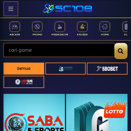
ARCADE
PROMO
MEGAGACOR
ANUBIS
HOME
SLOT
Semua